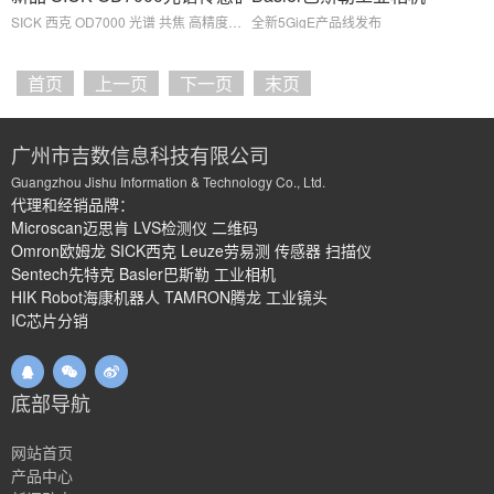
SICK 西克 OD7000 光谱 共焦 高精度 位移感器
全新5GigE产品线发布
首页
上一页
下一页
末页
广州市吉数信息科技有限公司
Guangzhou Jishu Information & Technology Co., Ltd.
代理和经销品牌：
Microscan迈思肯 LVS检测仪 二维码
Omron欧姆龙 SICK西克 Leuze劳易测 传感器 扫描仪
Sentech先特克 Basler巴斯勒 工业相机
HIK Robot海康机器人 TAMRON腾龙 工业镜头
IC芯片分销
底部导航
网站首页
产品中心