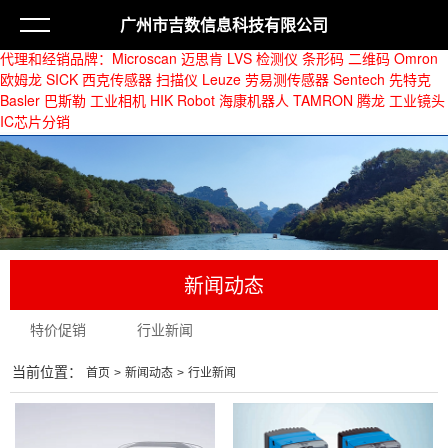
广州市吉数信息科技有限公司
代理和经销品牌：
Microscan 迈思肯 LVS 检测仪 条形码 二维码
Omron
欧姆龙 SICK 西克传感器 扫描仪 Leuze 劳易测传感器
Sentech 先特克
Basler 巴斯勒 工业相机
HIK Robot 海康机器人 TAMRON 腾龙 工业镜头
IC芯片分销
新闻动态
特价促销
行业新闻
当前位置：
首页
>
新闻动态
>
行业新闻